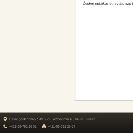
Žiadne publikácie nevyhovujú t
Ústav geotechniky SAV, v.v.i., Watsonova 45, 040 01 Košice
+421-55-792 26 01
+421-55-792 26 04