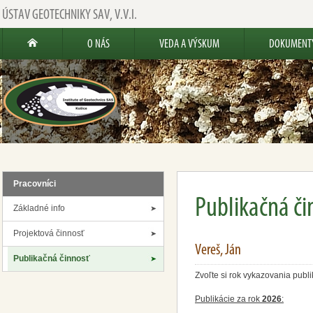
ÚSTAV GEOTECHNIKY SAV, V.V.I.
O NÁS
VEDA A VÝSKUM
DOKUMENT
Pracovníci
Publikačná či
Základné info
Projektová činnosť
Vereš, Ján
Publikačná činnosť
Zvoľte si rok vykazovania publi
Publikácie za rok
2026
: