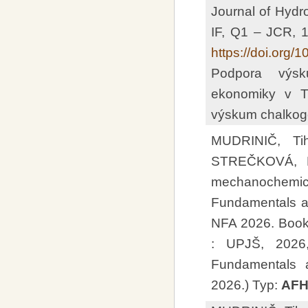
Journal of Hydro
IF, Q1 – JCR, 
https://doi.org/
Podpora výsk
ekonomiky v T
výskum chalkogen
MUDRINIČ, T
STREČKOVÁ, Ma
mechanochemical
Fundamentals an
NFA 2026. Book 
: UPJŠ, 2026,
Fundamentals a
2026.) Typ:
AF