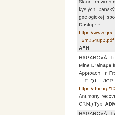
Slaná: environm
kyslých banský
geologickej spo
Dost
https://www.ge
_6m254upp.pdf
AFH
HAGAROVÁ, Le
Mine Drainage f
Approach. In Fro
– IF, Q1 – JCR
https://doi.org
Antimony recove
CRM.) Typ:
AD
HAGAROVÁ, Le