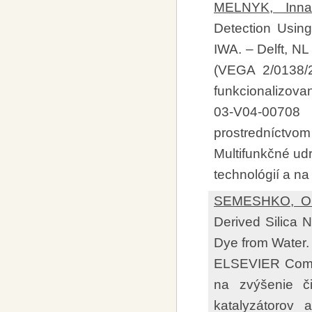
MELNYK, Inn
Detection Using
IWA. – Delft, NL
(VEGA 2/0138/
funkcionalizova
03-V04-00708 
prostredníctvo
Multifunkčné u
technológií a na
SEMESHKO, Ol
Derived Silica N
Dye from Water. 
ELSEVIER Compe
na zvýšenie či
katalyzátorov