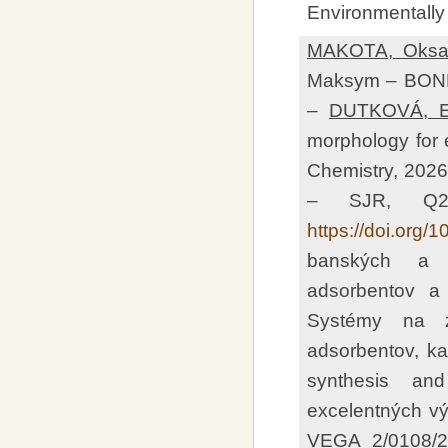
Environmentally
MAKOTA, Oksa
Maksym – BON
–
DUTKOVÁ, E
morphology for 
Chemistry, 2026,
– SJR, Q2 
https://doi.org
banských a p
adsorbentov a 
Systémy na zv
adsorbentov, ka
synthesis and
excelentných v
VEGA 2/0108/2