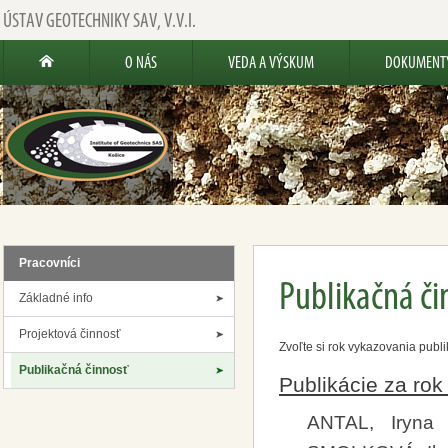
ÚSTAV GEOTECHNIKY SAV, V.V.I.
O NÁS
VEDA A VÝSKUM
DOKUMENT
Pracovníci
Publikačná či
Základné info
Projektová činnosť
Zvoľte si rok vykazovania publi
Publikačná činnosť
Publikácie za ro
ANTAL, Iryna