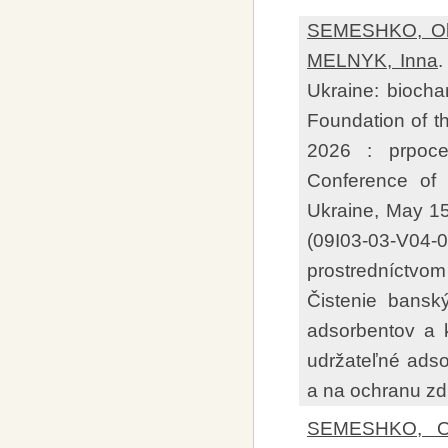
SEMESHKO, Ol
MELNYK, Inna
.
Ukraine: biocha
Foundation of t
2026 : prpocee
Conference of 
Ukraine, May 15
(09I03-03-V04-
prostredníctvom
Čistenie bansk
adsorbentov a 
udržateľné ads
a na ochranu zd
SEMESHKO, Ol