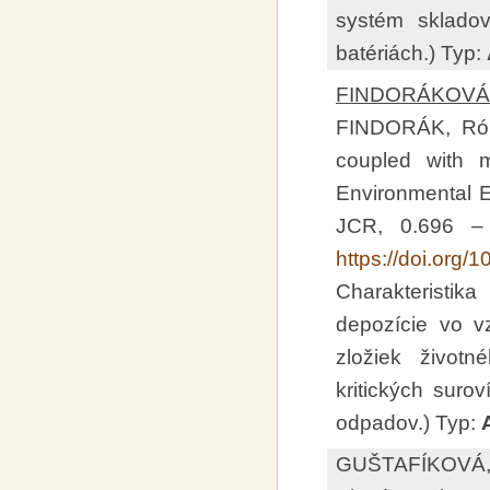
systém skladov
batériách.) Typ:
FINDORÁKOVÁ,
FINDORÁK, Róbe
coupled with m
Environmental E
JCR, 0.696 –
https://doi.org
Charakteristik
depozície vo v
zložiek životn
kritických sur
odpadov.) Typ:
GUŠTAFÍKOVÁ