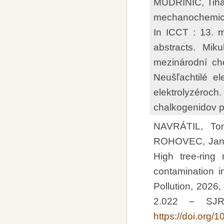
MUDRINIČ, Tih
mechanochemical 
In ICCT : 13. 
abstracts. Miku
mezinárodní ch
Neušľachtilé el
elektrolyzé
chalkogenidov pr
NAVRÁTIL, To
ROHOVEC, Jan 
High tree-ring
contamination i
Pollution, 2026,
2.022 – SJR
https://doi.org/