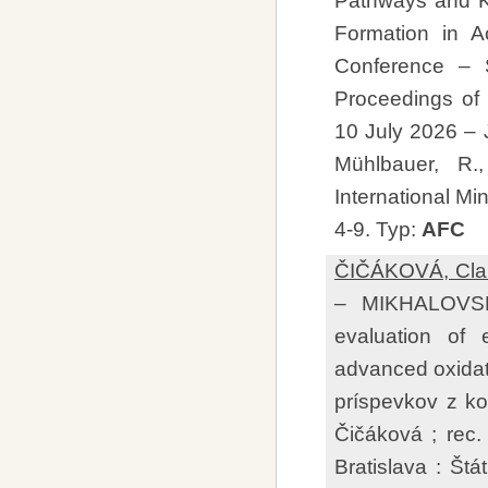
Pathways and Ki
Formation in Ac
Conference – Su
Proceedings of 
10 July 2026 –
Mühlbauer, R.
International M
4-9. Typ:
AFC
ČIČÁKOVÁ, Clau
– MIKHALOVS
evaluation of 
advanced oxida
príspevkov z ko
Čičáková ; rec. 
Bratislava : Št