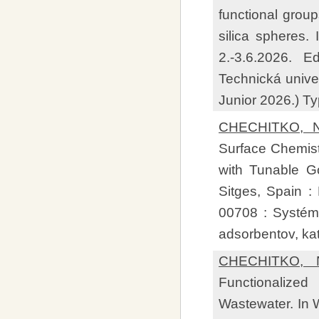
functional group
silica spheres.
2.-3.6.2026. 
Technická unive
Junior 2026.) T
CHECHITKO, Nat
Surface Chemist
with Tunable Go
Sitges, Spain 
00708 : Systémy
adsorbentov, ka
CHECHITKO, Na
Functionalized
Wastewater. In W