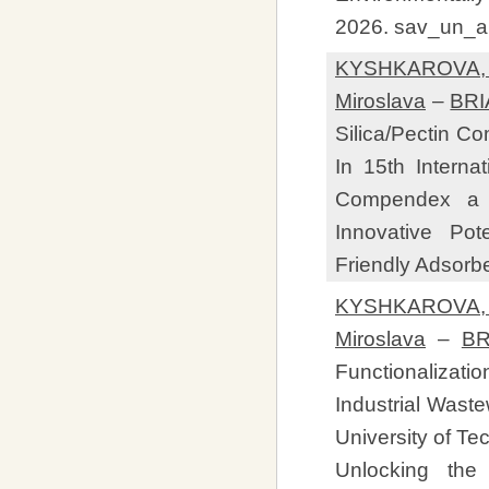
2026. sav_un_au
KYSHKAROVA, V
Miroslava
–
BRI
Silica/Pectin C
In 15th Interna
Compendex a S
Innovative Pot
Friendly Adsorbe
KYSHKAROVA, V
Miroslava
–
BR
Functionalizat
Industrial Waste
University of T
Unlocking the 