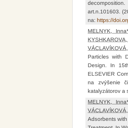
decomposition
art.n.101603. (
na:
https://doi.
MELNYK, Inna*
KYSHKAROVA, V
VÁCLAVÍKOVÁ,
Particles with
Design. In 15t
ELSEVIER Compe
na zvýšenie či
katalyzátorov a 
MELNYK, Inna*
VÁCLAVÍKOVÁ,
Adsorbents with 
Treatment. In Wat