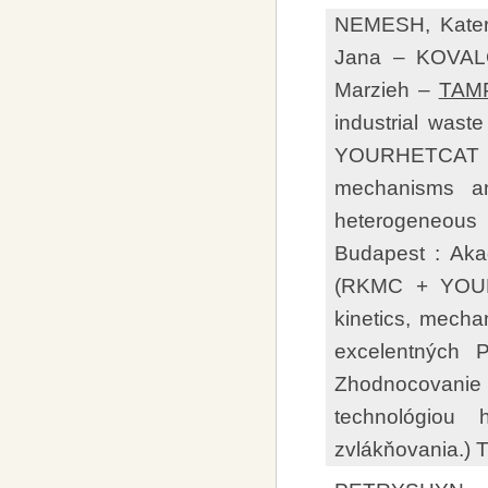
NEMESH, Kater
Jana – KOVAL
Marzieh –
TAMP
industrial wast
YOURHETCAT 202
mechanisms an
heterogeneous 
Budapest : Aka
(RKMC + YOURH
kinetics, mecha
excelentných 
Zhodnocovani
technológiou h
zvlákňovania.) 