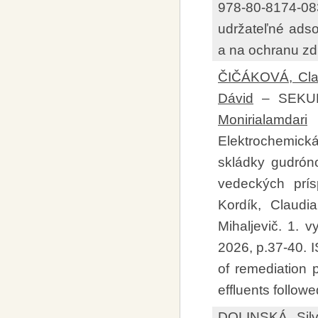
978-80-8174-0
udržateľné ads
a na ochranu zd
ČIČÁKOVÁ, Cla
Dávid
– SEKULA
Monirialamdari
Elektrochemická
skládky gudrón
vedeckých prís
Kordík, Claudi
Mihaljevič. 1. v
2026, p.37-40. 
of remediation 
effluents follo
DOLINSKÁ, Silv