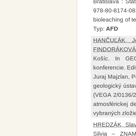
Bratislava : Št
978-80-8174-0
bioleaching of 
Typ:
AFD
HANČUĽÁK, Jo
FINDORÁKOVÁ,
Košíc. In GE
konferencie. Edi
Juraj Majzlan, P
geologický ústa
(VEGA 2/0136/2
atmosférickej d
vybraných zloži
HREDZÁK, Slav
Silvia
–
ZNAM