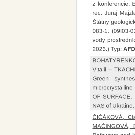
z konferencie. 
rec. Juraj Majzl
Štátny geologic
083-1. (09I03-0
vody prostrední
2026.) Typ:
AF
BOHATYRENKO,
Vitalii – TKA
Green synthes
microcrystalli
OF SURFACE. – K
NAS of Ukraine,
ČIČÁKOVÁ, Cla
MAČINGOVÁ, 