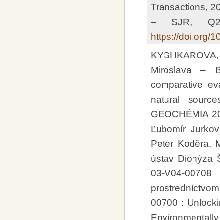
Transactions, 20
– SJR, Q2 
https://doi.org
KYSHKAROVA, V
Miroslava
–
comparative eva
natural sourc
GEOCHÉMIA 2026
Ľubomír Jurkovi
Peter Koděra, Ma
ústav Dionýza Š
03-V04-00708 
prostredníctvo
00700 : Unlockin
Environmentall