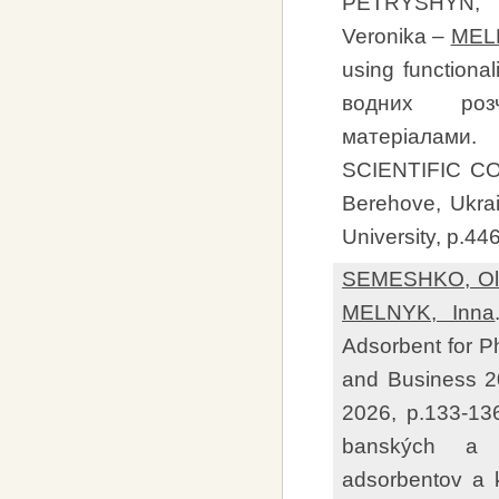
PETRYSHYN, V
Veronika –
MELN
using functiona
водних розч
матеріалами.
SCIENTIFIC CO
Berehove, Ukrai
University, p.4
SEMESHKO, Ol
MELNYK, Inna
Adsorbent for P
and Business 202
2026, p.133-13
banských a p
adsorbentov a 