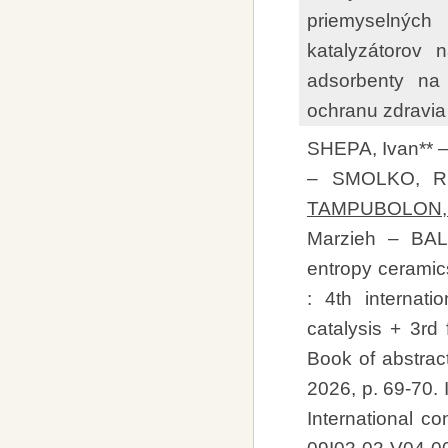
priemyselnýc
katalyzátorov 
adsorbenty na
ochranu zdravia
SHEPA, Ivan** 
– SMOLKO, Ri
TAMPUBOLON, 
Marzieh – BAL
entropy cerami
: 4th internat
catalysis + 3rd
Book of abstrac
2026, p. 69-70
International c