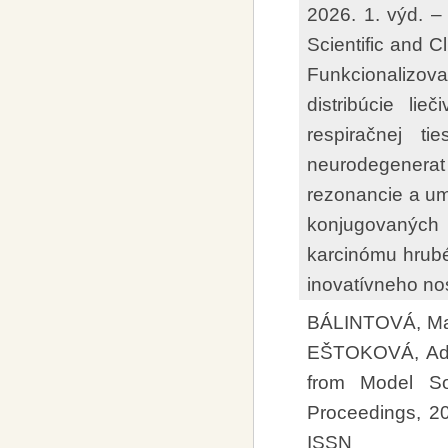
2026. 1. výd. – 
Scientific and C
Funkcionalizo
distribúcie li
respiračnej t
neurodegener
rezonancie a ume
konjugovaných
karcinómu hrubé
inovatívneho nos
BÁLINTOVÁ, Ma
EŠTOKOVÁ, Adria
from Model So
Proceedings, 20
ISSN 2