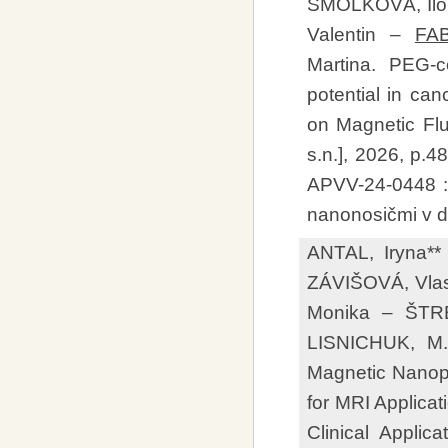
SMOLKOVÁ, Ilo
Valentin –
FAB
Martina. PEG-с
potential in can
on Magnetic Flui
s.n.], 2026, p.4
APVV-24-0448 : 
nanonosičmi v d
ANTAL, Iryna*
ZÁVIŠOVÁ, Vlas
Monika – ŠTRB
LISNICHUK, M.
Magnetic Nanopa
for MRI Applicat
Clinical Applic