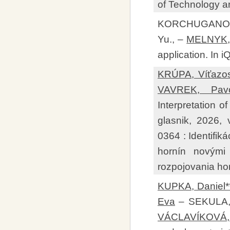
of Technology a
KORCHUGANOVA,
Yu., –
MELNYK,
application. In
KRÚPA, Víťazos
VAVREK, Pav
Interpretation o
glasnik, 2026,
0364 : Identifik
hornín novými
rozpojovania hor
KUPKA, Daniel*
Eva
– SEKULA, P
VÁCLAVÍKOVÁ, 