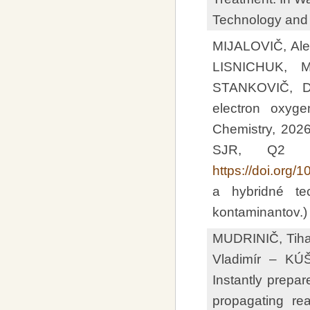
Technology and 
MIJALOVIČ, Ale
LISNICHUK,
STANKOVIČ, Dal
electron oxyge
Chemistry, 2026
SJR, Q2 –
https://doi.org/
a hybridné te
kontaminantov.)
MUDRINIČ, Tih
Vladimír – K
Instantly prepa
propagating rea