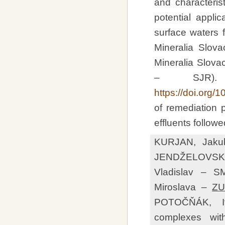
and characteris
potential applic
surface waters 
Mineralia Slov
Mineralia Slova
– SJR).
https://doi.org/
of remediation 
effluents follow
KURJAN, Jak
JENDŽELOVSKÝ,
Vladislav – 
Miroslava –
ZU
POTOČŇÁK, Ivan
complexes wit