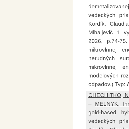
demetalizovane
vedeckých prís
Kordík, Claudi
Mihaljevič. 1. v
2026, p.74-75
mikrovlnnej e
nerudných sur
mikrovlnnej e
modelových roz
odpadov.) Typ:
CHECHITKO, Nat
–
MELNYK, In
gold-based hy
vedeckých prís