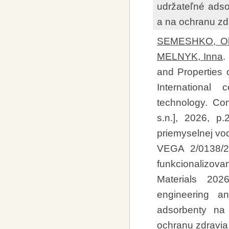
udržateľné ads
a na ochranu zd
SEMESHKO, Ol
MELNYK, Inna
.
and Properties o
International
technology. Con
s.n.], 2026, p
priemyselnej vo
VEGA 2/0138/2
funkcionalizo
Materials 202
engineering a
adsorbenty na
ochranu zdravia