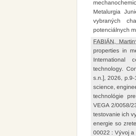
mechanochemick
Metalurgia Jun
vybraných cha
potenciálnych ma
FABIÁN, Martin
properties in 
International
technology. Con
s.n.], 2026, p.9
science, engine
technológie pr
VEGA 2/0058/23
testovanie ich v
energie so zret
00022 : Vývoj a