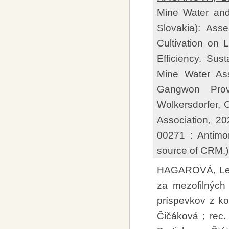
Mine Water and
Slovakia): Asse
Cultivation on 
Efficiency. Sust
Mine Water As
Gangwon Prov
Wolkersdorfer, 
Association, 2
00271 : Antimon
source of CRM.)
HAGAROVÁ, Le
za mezofilnýc
príspevkov z ko
Čičáková ; rec. 