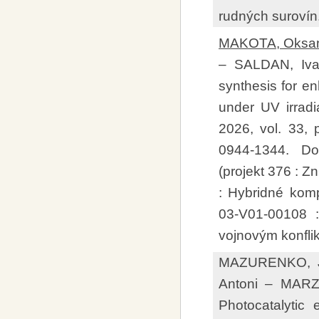
rudných surovín
MAKOTA, Oksan
– SALDAN, Iv
synthesis for en
under UV irradi
2026, vol. 33,
0944-1344. D
(projekt 376 : Z
: Hybridné komp
03-V01-00108 :
vojnovým konfli
MAZURENKO, Ju
Antoni – MARZ
Photocatalytic 