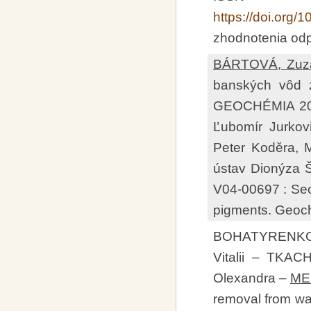
https://doi.org
zhodnotenia odp
BÁRTOVÁ, Zuz
banských vôd z
GEOCHÉMIA 2026
Ľubomír Jurkovi
Peter Koděra, Ma
ústav Dionýza Š
V04-00697 : Sec
pigments. Geoc
BOHATYRENKO,
Vitalii – TKA
Olexandra –
ME
removal from w