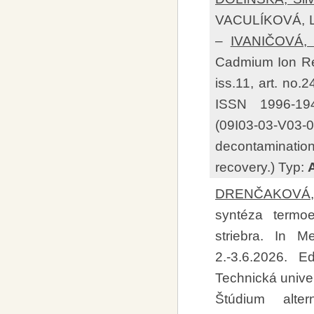
VACULÍKOVÁ, 
–
IVANIČOVÁ, 
Cadmium Ion Rem
iss.11, art. no
ISSN 1996-1
(09I03-03-V0
decontaminatio
recovery.) Typ:
DRENČAKOVÁ, 
syntéza termoe
striebra. In M
2.-3.6.2026. 
Technická unive
Štúdium alter